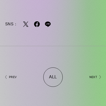
SNS：
ALL
PREV
NEXT