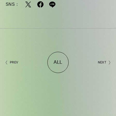
SNS：
ALL
PREV
NEXT