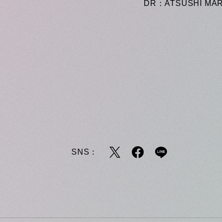
DR：ATSUSHI MA
SNS：