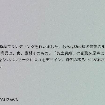
の商品ブランディングを行いました。お米はOne様の農業の
。商品は、食、素材そのもの。「良土農継」の言葉を原点に
をシンボルマークにロゴをデザイン。時代の移ろいに左右
。
TSUZAWA