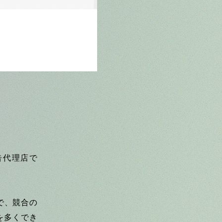
告代理店で
で、競合の
を多くでき