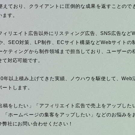
整えており、クライアントに圧倒的な成果を返すことので
います。
フィリエイト広告以外にリスティング広告、SNS広告などW
や、SEO対策、LP制作、ECサイト構築などWebサイトの
ーケティングから制作領域まで担当しており、ユーザーの
せて対応可能です。
20年以上積み上げてきた実績、ノウハウを駆使して、Web
ポートします。
出稿をしたい」「アフィリエイト広告で売上をアップした
」「ホームページの集客をアップしたい」などのお悩みを
ひ弊社にお問い合わせください！