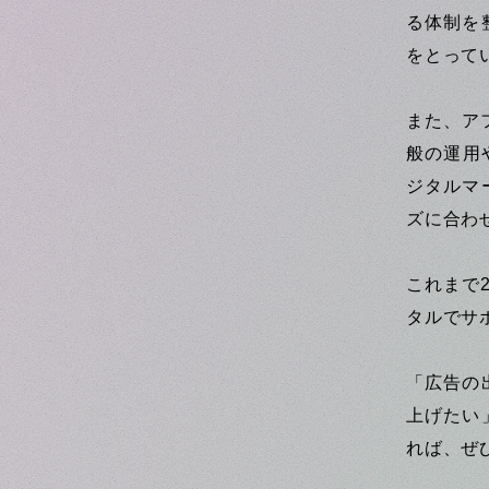
る体制を
をとって
また、ア
般の運用
ジタルマ
ズに合わ
これまで
タルでサ
「広告の
上げたい
れば、ぜ