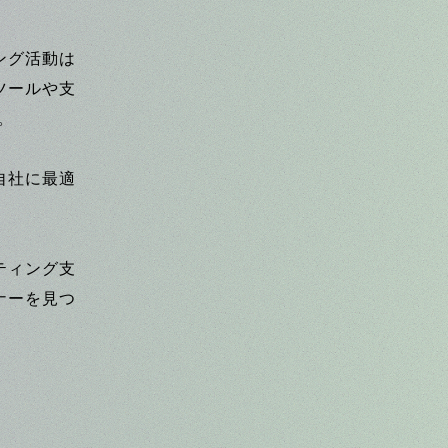
ング活動は
ツールや支
。
自社に最適
ティング支
ナーを見つ