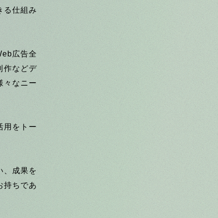
きる仕組み
eb広告全
制作などデ
様々なニー
活用をトー
い、成果を
お持ちであ