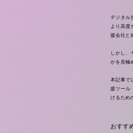
デジタル
より高度
援会社と
しかし、
かを見極
本記事で
援ツール
けるため
おすす