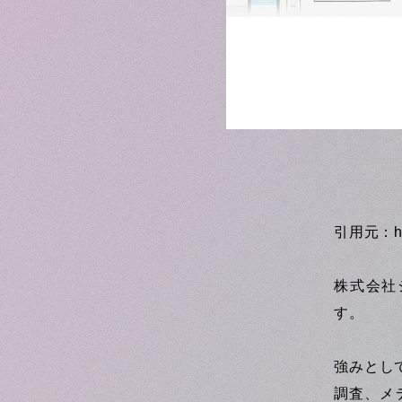
引用元：
h
株式会社
す。
強みとし
調査、メ