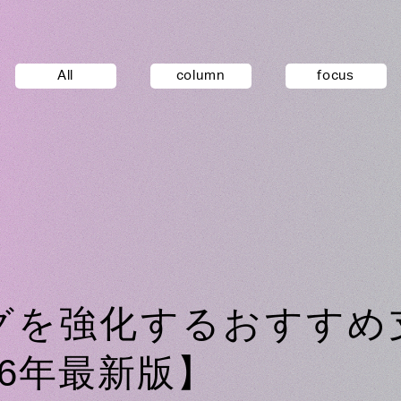
All
column
focus
グを強化するおすすめ
26年最新版】