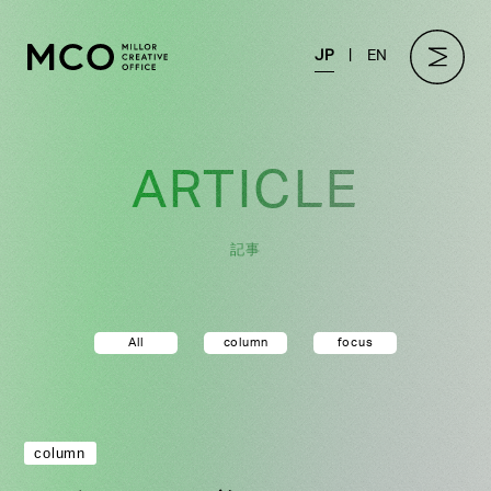
JP
EN
ARTICLE
記事
All
column
focus
column