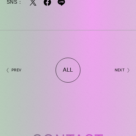
SNS：
ALL
PREV
NEXT