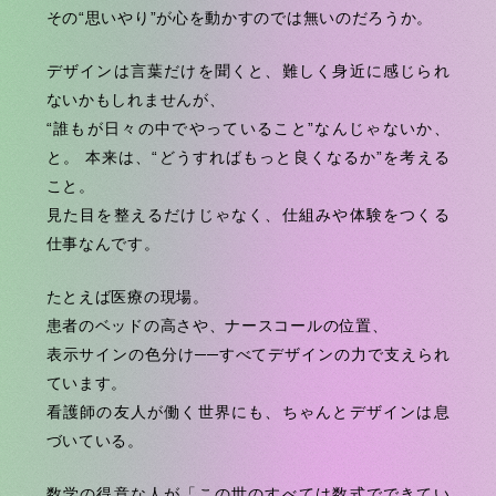
その“思いやり”が心を動かすのでは無いのだろうか。
デザインは言葉だけを聞くと、難しく身近に感じられ
ないかもしれませんが、
“誰もが日々の中でやっていること”なんじゃないか、
と。
本来は、“どうすればもっと良くなるか”を考える
こと。
見た目を整えるだけじゃなく、仕組みや体験をつくる
仕事なんです。
たとえば医療の現場。
患者のベッドの高さや、ナースコールの位置、
表示サインの色分け──すべてデザインの力で支えられ
ています。
看護師の友人が働く世界にも、ちゃんとデザインは息
づいている。
数学の得意な人が「この世のすべては数式でできてい