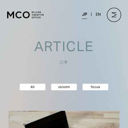
JP
EN
ARTICLE
記事
All
column
focus